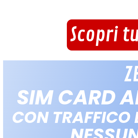
Scopri t
Z
SIM CARD 
CON TRAFFICO D
NESSU