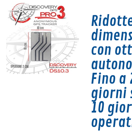
Ridott
dimens
con ot
auton
Fino a 
giorni 
1
0 gior
operat