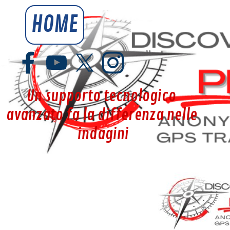
Vai ai contenuti
HOME
YouSpy.it
Un supporto tecnologico 
avanzato fa la differenza nelle 
indagini