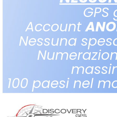
GPS 
Account
ANO
Nessuna spes
Numerazion
massi
100 paesi nel m