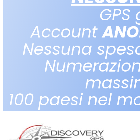
GPS 
Account
ANO
Nessuna spes
Numerazion
massi
100 paesi nel m