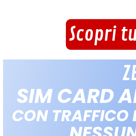
Scopri t
Z
SIM CARD 
CON TRAFFICO D
NESSU