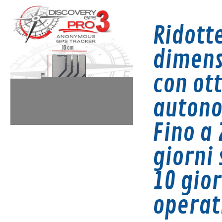
Ridott
dimens
con ot
auton
Fino a 
giorni 
1
0 gior
operat