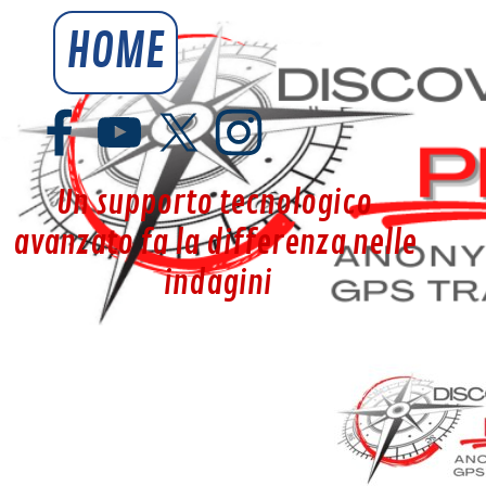
Vai ai contenuti
HOME
YouSpy.it
Un supporto tecnologico 
avanzato fa la differenza nelle 
indagini