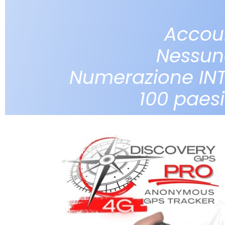
Accou
Nessun
Numerazione IN
100 paes