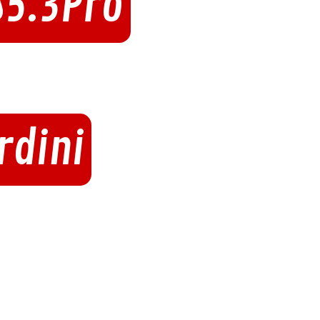
S5.3Pro
rdini