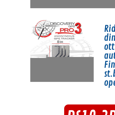
Ri
di
ot
au
Fin
st.
op