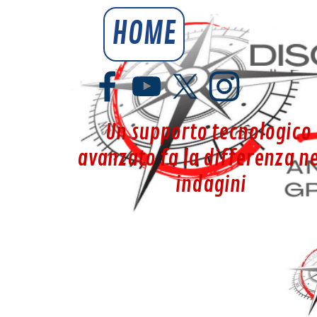
Vai ai contenuti
HOME
YouSpy.it
Un supporto tecnologico 
avanzato fa la differenza nel
indagini