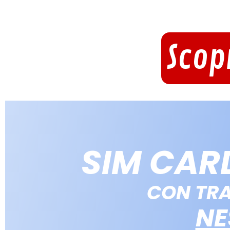
Scop
SIM CAR
CON TRA
NE