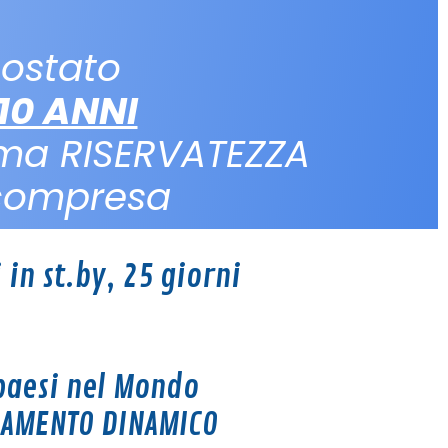
ostato
10 ANNI
ma RISERVATEZZA
 compresa
 in st.by, 25 giorni
 paesi nel Mondo
CIAMENTO DINAMICO