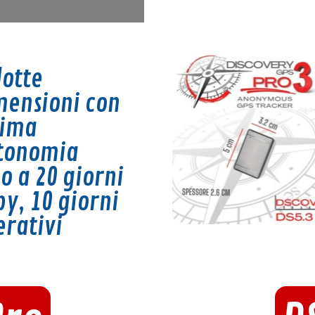
dotte
mensioni con
tima
tonomia
o a 20 giorni
by, 1
0 giorni
erativi