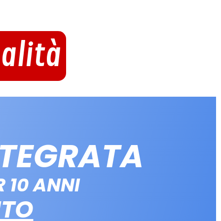
alità
NTEGRATA
 10 ANNI
NTO