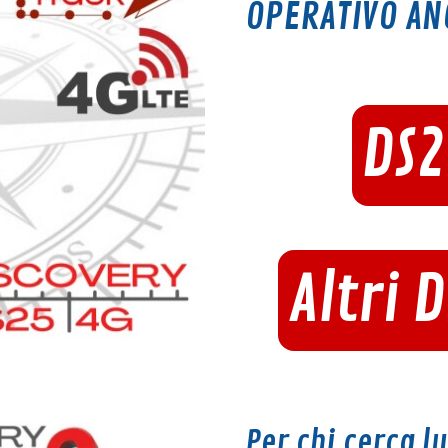
OPERATIVO AN
DS
Altri 
Per chi cerca l