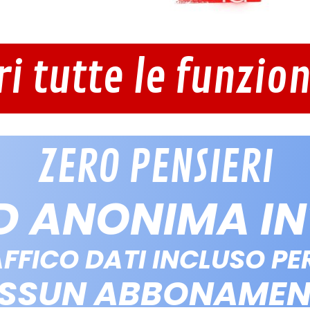
ri tutte le funzion
ZERO PENSIERI
D ANONIMA I
FFICO DATI INCLUSO PER
SSUN ABBONAME