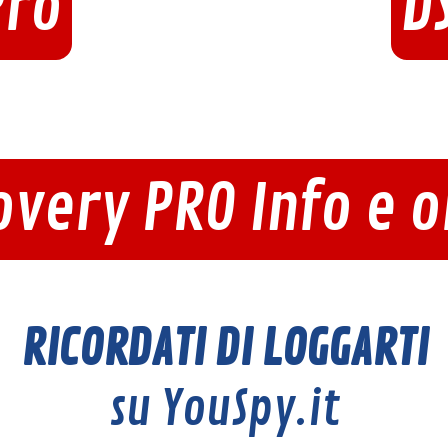
Pro
D
overy PRO Info e o
RICORDATI DI LOGGARTI
su YouSpy.it