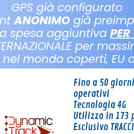
GPS già configurato
nt
ANONIMO
già preimp
a spesa aggiuntiva
PER 
TERNAZIONALE per massi
i nel mondo coperti, EU
Fino a 50 giorni
operativi
Tecnologia 4G
Utilizzo in 173
Esclusivo TRAC