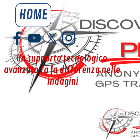
Vai ai contenuti
HOME
YouSpy.it
Un supporto tecnologico 
avanzato fa la differenza nelle 
indagini