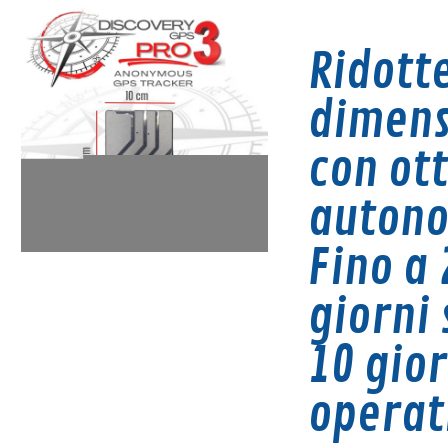
Ridott
dimens
con ot
auton
Fino a 
giorni 
1
0 gior
operat