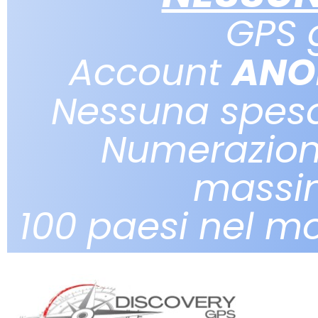
GPS 
Account
ANO
Nessuna spes
Numerazion
massi
100 paesi nel m