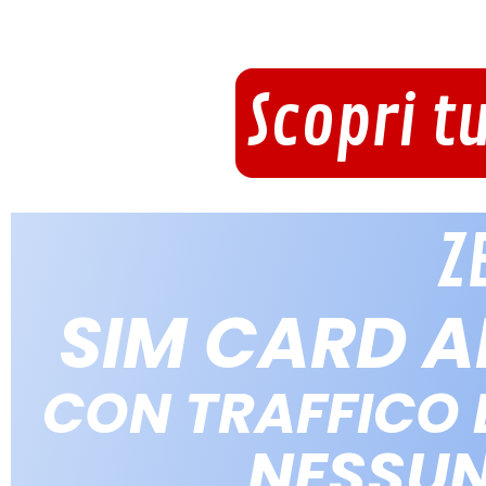
Scopri t
Z
SIM CARD 
CON TRAFFICO D
NESSU