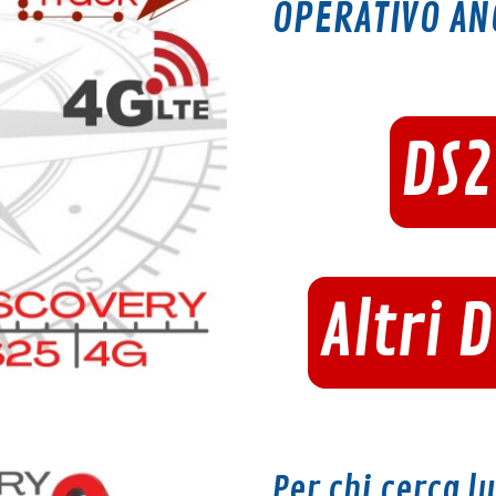
OPERATIVO AN
DS
Altri 
Per chi cerca l