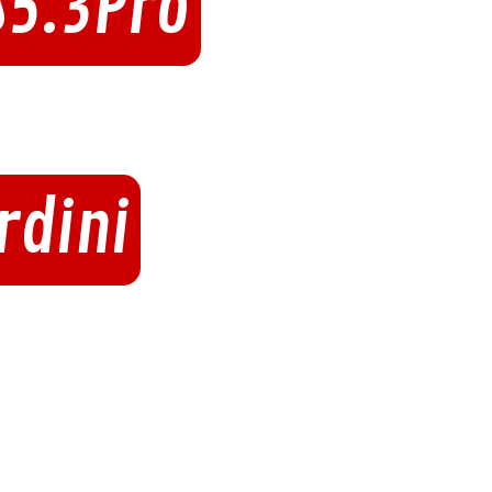
S5.3Pro
rdini