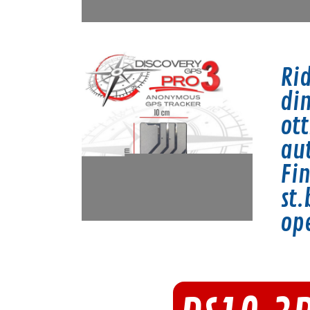
Ri
di
ot
au
Fin
st.
op