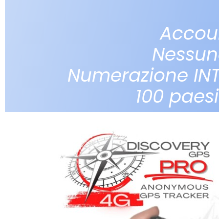
Accou
Nessun
Numerazione IN
100 paes