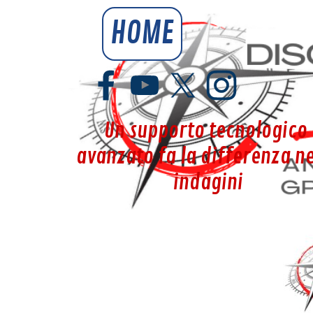
Vai ai contenuti
HOME
YouSpy.it
Un supporto tecnologico 
avanzato fa la differenza nel
indagini