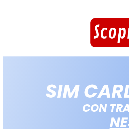
Scop
SIM CAR
CON TRA
NE