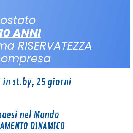
ostato
10 ANNI
ma RISERVATEZZA
 compresa
 in st.by, 25 giorni
 paesi nel Mondo
CIAMENTO DINAMICO