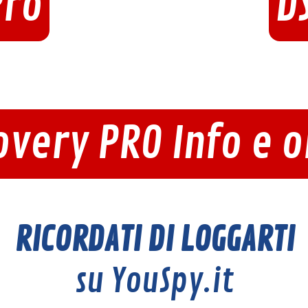
Pro
D
overy PRO Info e o
RICORDATI DI LOGGARTI
su YouSpy.it