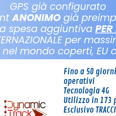
GPS già configurato
nt
ANONIMO
già preimp
a spesa aggiuntiva
PER 
TERNAZIONALE per massi
i nel mondo coperti, EU
Fino a 50 giorni
operativi
Tecnologia 4G
Utilizzo in 173
Esclusivo TRAC