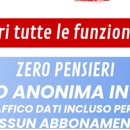
ri tutte le funzion
ZERO PENSIERI
D ANONIMA I
FFICO DATI INCLUSO PER
SSUN ABBONAME