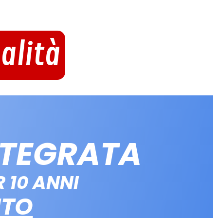
alità
NTEGRATA
 10 ANNI
NTO