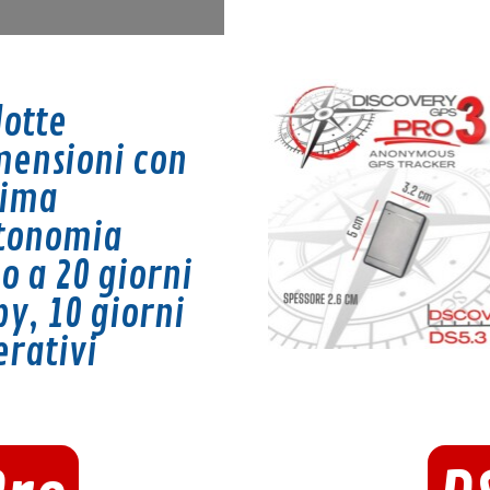
dotte
mensioni con
tima
tonomia
o a 20 giorni
by, 1
0 giorni
erativi