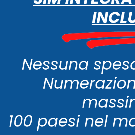
INCLU
Nessuna spes
Numerazion
massi
100 paesi nel m