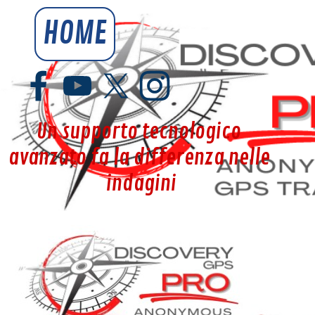
Vai ai contenuti
HOME
YouSpy.it
Un supporto tecnologico 
avanzato fa la differenza nelle 
indagini