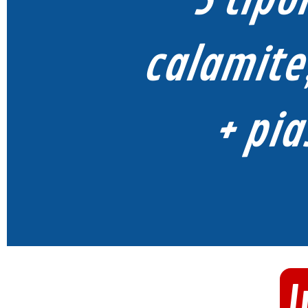
3 tipo
calamite,
+ pi
I