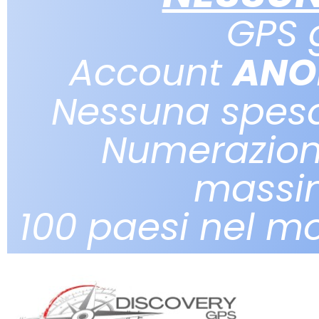
GPS 
Account
ANO
Nessuna spes
Numerazion
massi
100 paesi nel m