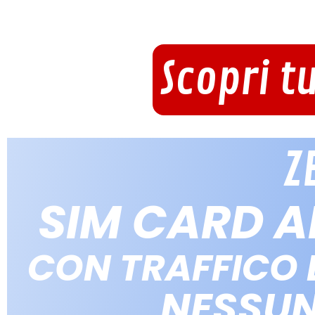
Scopri t
Z
SIM CARD 
CON TRAFFICO D
NESSU