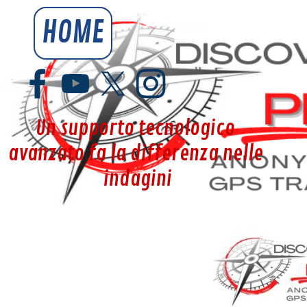
Vai ai contenuti
HOME
YouSpy.it
Un supporto tecnologico 
avanzato fa la differenza nelle 
indagini