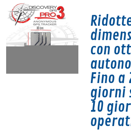
Ridott
dimens
con ot
auton
Fino a 
giorni 
1
0 gior
operat